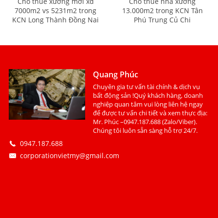
Cho thuê xưởng mới xd
Cho thuê nhà xưởng
7000m2 vs 5231m2 trong
13.000m2 trong KCN Tân
KCN Long Thành Đồng Nai
Phú Trung Củ Chi
Quang Phúc
Chuyên gia tư vấn tài chính & dịch vụ
bất động sản !Quý khách hàng, doanh
nghiệp quan tâm vui lòng liên hệ ngay
để được tư vấn chi tiết và xem thực địa:
Mr. Phúc –0947.187.688 (Zalo/Viber).
Chúng tôi luôn sẵn sàng hỗ trợ 24/7.
0947.187.688
corporationvietmy@gmail.com