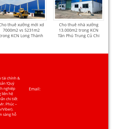
Cho thuê xưởng mới xd
Cho thuê nhà xưởng
7000m2 vs 5231m2
13.000m2 trong KCN
trong KCN Long Thành
Tân Phú Trung Củ Chi
Đồng Nai
 tài chính &
 sản !Quý
nh nghiệp
Email:
 liên hệ
ấn chi tiết
Mr. Phúc –
/Viber).
ẵn sàng hỗ