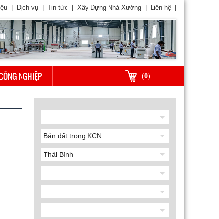
iệu
|
Dịch vụ
|
Tin tức
|
Xây Dựng Nhà Xưởng
|
Liên hệ
|
CÔNG NGHIỆP
(
0
)