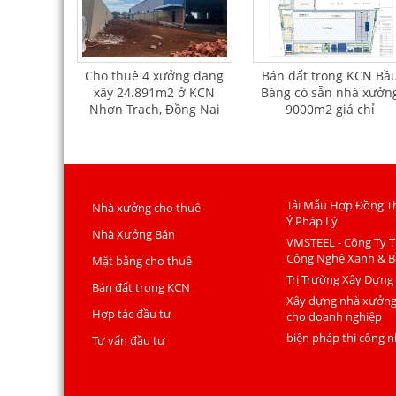
Cho thuê 4 xưởng đang
Bán đất trong KCN Bầ
xây 24.891m2 ở KCN
Bàng có sẵn nhà xưởn
Nhơn Trạch, Đồng Nai
9000m2 giá chỉ
135usd/m2
Tải Mẫu Hợp Đồng T
Nhà xưởng cho thuê
Ý Pháp Lý
Nhà Xưởng Bán
VMSTEEL - Công Ty T
Công Nghệ Xanh & B
Mặt bằng cho thuê
Trị Trường Xây Dựng
Bán đất trong KCN
Xây dựng nhà xưởng 
Hợp tác đầu tư
cho doanh nghiệp
biện pháp thi công 
Tư vấn đầu tư