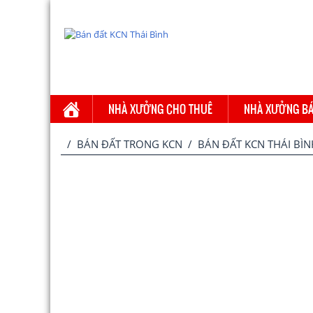
NHÀ XƯỞNG CHO THUÊ
NHÀ XƯỞNG B
/
BÁN ĐẤT TRONG KCN
/ BÁN ĐẤT KCN THÁI BÌN