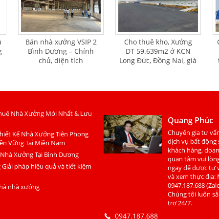
u
Bán nhà xưởng VSIP 2
Cho thuê kho, Xưởng
g
Bình Dương – Chính
DT 59.639m2 ở KCN
chủ, diện tích
Long Đức, Đồng Nai, giá
32.000m², giá 20 triệu
4.5 usd/m2
USD
huê Nhà Xưởng Mới Nhất & Lưu
Quang Phúc
Chuyên gia tư vấn
hiết Kế Nhà Xưởng Tiên Phong
dịch vụ bất động
ền Vững Tại Miền Nam
khách hàng, doa
 Nhà Xưởng Tại Bình Dương
quan tâm vui lòng
Giải pháp hiệu quả và tiết kiệm
ngay để được tư v
và xem thực địa: 
0947.187.688 (Zalo
nhà nhà xưởng
Chúng tôi luôn s
trợ 24/7.
0947.187.688