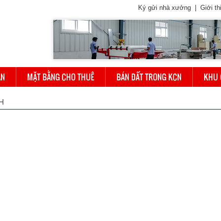
Ký gửi nhà xưởng
|
Giới th
ÁN
MẶT BẰNG CHO THUÊ
BÁN ĐẤT TRONG KCN
KHU 
H