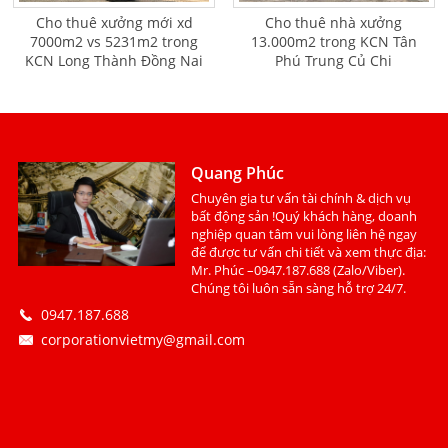
Cho thuê xưởng mới xd
Cho thuê nhà xưởng
7000m2 vs 5231m2 trong
13.000m2 trong KCN Tân
KCN Long Thành Đồng Nai
Phú Trung Củ Chi
Quang Phúc
Chuyên gia tư vấn tài chính & dịch vụ
bất động sản !Quý khách hàng, doanh
nghiệp quan tâm vui lòng liên hệ ngay
để được tư vấn chi tiết và xem thực địa:
Mr. Phúc –0947.187.688 (Zalo/Viber).
Chúng tôi luôn sẵn sàng hỗ trợ 24/7.
0947.187.688
corporationvietmy@gmail.com