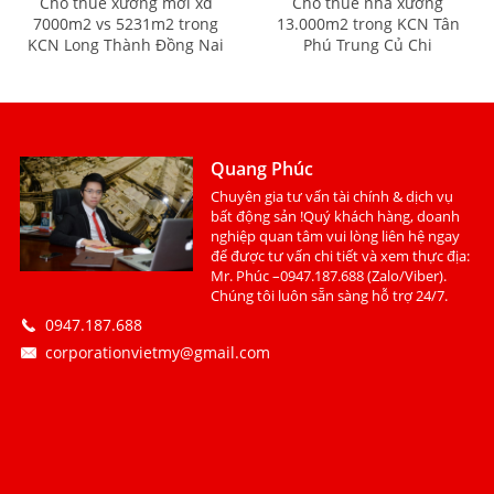
Cho thuê xưởng mới xd
Cho thuê nhà xưởng
7000m2 vs 5231m2 trong
13.000m2 trong KCN Tân
KCN Long Thành Đồng Nai
Phú Trung Củ Chi
Quang Phúc
Chuyên gia tư vấn tài chính & dịch vụ
bất động sản !Quý khách hàng, doanh
nghiệp quan tâm vui lòng liên hệ ngay
để được tư vấn chi tiết và xem thực địa:
Mr. Phúc –0947.187.688 (Zalo/Viber).
Chúng tôi luôn sẵn sàng hỗ trợ 24/7.
0947.187.688
corporationvietmy@gmail.com