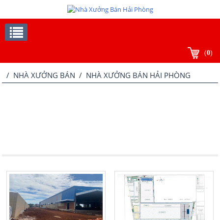
(
0
)
/
NHÀ XƯỞNG BÁN
/ NHÀ XƯỞNG BÁN HẢI PHÒNG