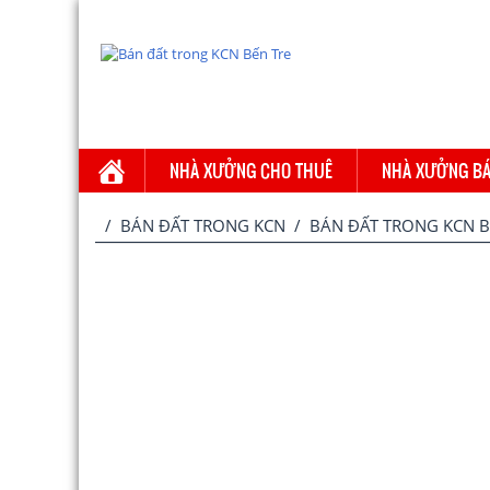
NHÀ XƯỞNG CHO THUÊ
NHÀ XƯỞNG B
/
BÁN ĐẤT TRONG KCN
/ BÁN ĐẤT TRONG KCN B