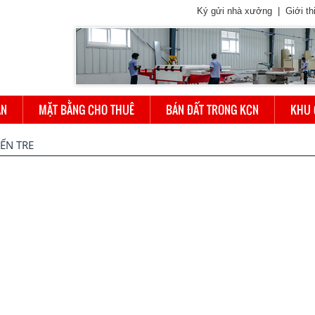
Ký gửi nhà xưởng
|
Giới th
ÁN
MẶT BẰNG CHO THUÊ
BÁN ĐẤT TRONG KCN
KHU 
ẾN TRE