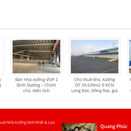
u
Bán nhà xưởng VSIP 2
Cho thuê kho, Xưởng
g
Bình Dương – Chính
DT 59.639m2 ở KCN
chủ, diện tích
Long Đức, Đồng Nai, giá
32.000m², giá 20 triệu
4.5 usd/m2
USD
huê Nhà Xưởng Mới Nhất & Lưu
Quang Phúc