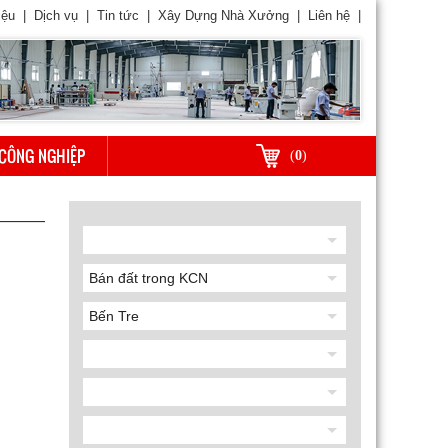
iệu
|
Dịch vụ
|
Tin tức
|
Xây Dựng Nhà Xưởng
|
Liên hệ
|
CÔNG NGHIỆP
(
0
)