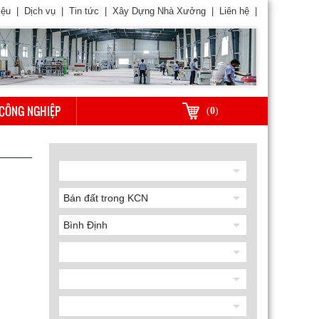
iệu
|
Dịch vụ
|
Tin tức
|
Xây Dựng Nhà Xưởng
|
Liên hệ
|
CÔNG NGHIỆP
(
0
)