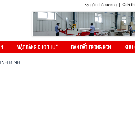
Ký gửi nhà xưởng
|
Giới th
ÁN
MẶT BẰNG CHO THUÊ
BÁN ĐẤT TRONG KCN
KHU 
ÌNH ĐỊNH