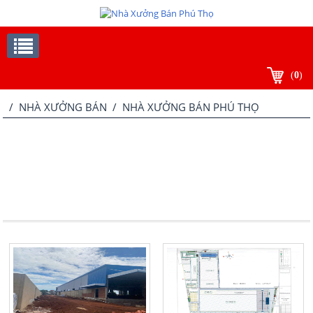
(
0
)
/
NHÀ XƯỞNG BÁN
/ NHÀ XƯỞNG BÁN PHÚ THỌ