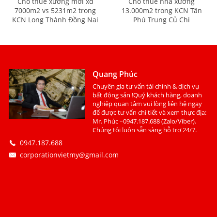
Cho thuê xưởng mới xd
Cho thuê nhà xưởng
7000m2 vs 5231m2 trong
13.000m2 trong KCN Tân
KCN Long Thành Đồng Nai
Phú Trung Củ Chi
Quang Phúc
Chuyên gia tư vấn tài chính & dịch vụ
bất động sản !Quý khách hàng, doanh
nghiệp quan tâm vui lòng liên hệ ngay
để được tư vấn chi tiết và xem thực địa:
Mr. Phúc –0947.187.688 (Zalo/Viber).
Chúng tôi luôn sẵn sàng hỗ trợ 24/7.
0947.187.688
corporationvietmy@gmail.com