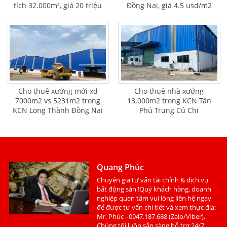
tích 32.000m², giá 20 triệu
Đồng Nai, giá 4.5 usd/m2
USD
Cho thuê xưởng mới xd
Cho thuê nhà xưởng
7000m2 vs 5231m2 trong
13.000m2 trong KCN Tân
KCN Long Thành Đồng Nai
Phú Trung Củ Chi
Quang Phúc
Chuyên gia tư vấn tài chính & dịch vụ
bất động sản !Quý khách hàng, doanh
nghiệp quan tâm vui lòng liên hệ ngay
để được tư vấn chi tiết và xem thực địa:
Mr. Phúc –0947.187.688 (Zalo/Viber).
Chúng tôi luôn sẵn sàng hỗ trợ 24/7.