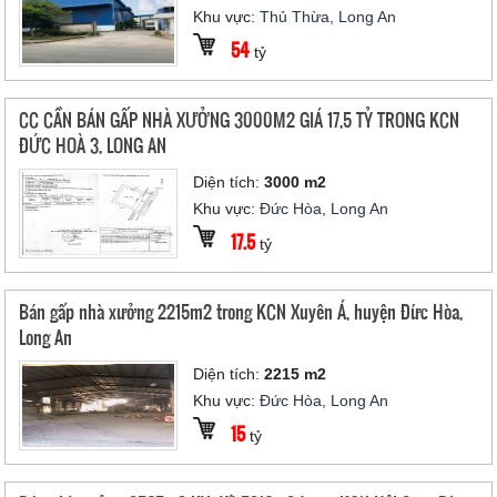
Khu vực:
Thủ Thừa, Long An
54
tỷ
CC CẦN BÁN GẤP NHÀ XƯỞNG 3000M2 GIÁ 17,5 TỶ TRONG KCN
ĐỨC HOÀ 3, LONG AN
Diện tích:
3000 m2
Khu vực:
Đức Hòa, Long An
17.5
tỷ
Bán gấp nhà xưởng 2215m2 trong KCN Xuyên Á, huyện Đức Hòa,
Long An
Diện tích:
2215 m2
Khu vực:
Đức Hòa, Long An
15
tỷ