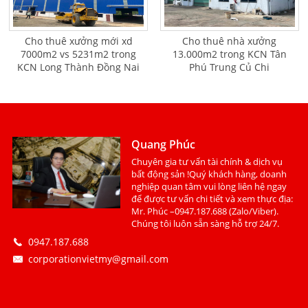
Cho thuê xưởng mới xd
Cho thuê nhà xưởng
7000m2 vs 5231m2 trong
13.000m2 trong KCN Tân
KCN Long Thành Đồng Nai
Phú Trung Củ Chi
Quang Phúc
Chuyên gia tư vấn tài chính & dịch vụ
bất động sản !Quý khách hàng, doanh
nghiệp quan tâm vui lòng liên hệ ngay
để được tư vấn chi tiết và xem thực địa:
Mr. Phúc –0947.187.688 (Zalo/Viber).
Chúng tôi luôn sẵn sàng hỗ trợ 24/7.
0947.187.688
corporationvietmy@gmail.com