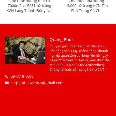
Cho thuê xưởng mới xd
Cho thuê nhà xưởng
7000m2 vs 5231m2 trong
13.000m2 trong KCN Tân
KCN Long Thành Đồng Nai
Phú Trung Củ Chi
Quang Phúc
Chuyên gia tư vấn tài chính & dịch vụ
bất động sản !Quý khách hàng, doanh
nghiệp quan tâm vui lòng liên hệ ngay
để được tư vấn chi tiết và xem thực địa:
Mr. Phúc –0947.187.688 (Zalo/Viber).
Chúng tôi luôn sẵn sàng hỗ trợ 24/7.
0947.187.688
corporationvietmy@gmail.com