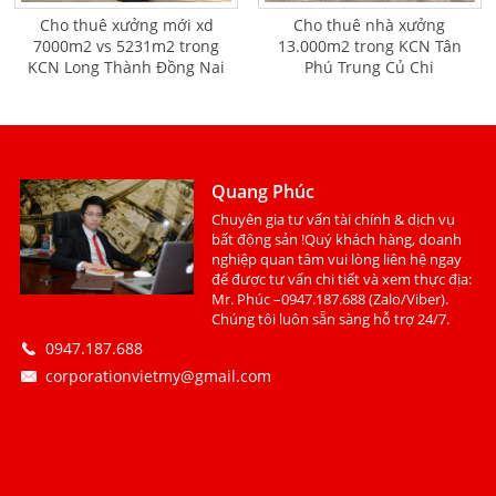
Cho thuê xưởng mới xd
Cho thuê nhà xưởng
7000m2 vs 5231m2 trong
13.000m2 trong KCN Tân
KCN Long Thành Đồng Nai
Phú Trung Củ Chi
Quang Phúc
Chuyên gia tư vấn tài chính & dịch vụ
bất động sản !Quý khách hàng, doanh
nghiệp quan tâm vui lòng liên hệ ngay
để được tư vấn chi tiết và xem thực địa:
Mr. Phúc –0947.187.688 (Zalo/Viber).
Chúng tôi luôn sẵn sàng hỗ trợ 24/7.
0947.187.688
corporationvietmy@gmail.com