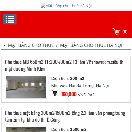
(
0
)
/
MẶT BẰNG CHO THUÊ
/ MẶT BẰNG CHO THUÊ HÀ NỘI
Cho thuê MB 650m2 T1 ;200-700m2 T3 làm VP,showroom,siêu thị
mặt đường Minh Khai
Diện tích:
200 m2
Khu vực:
Hai Bà Trưng, Hà Nội
150,000
VNĐ /m2
Cho thuê mặt bằng 300m2-1500m2 tầng 2,3 làm văn phòng,trung
tâm zim tại khu đô thị Đ.Công
Diện tích:
1500 m2