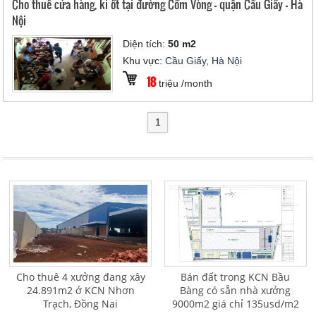
Cho thuê cửa hàng, ki ốt tại đường Cốm Vòng - quận Cầu Giấy - Hà
Nội
Diện tích:
50 m2
Khu vực:
Cầu Giấy, Hà Nội
18
triệu /month
1
Cho thuê 4 xưởng đang xây
Bán đất trong KCN Bầu
24.891m2 ở KCN Nhơn
Bàng có sẵn nhà xưởng
Trạch, Đồng Nai
9000m2 giá chỉ 135usd/m2