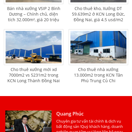
Bán nhà xưởng VSIP 2 Bình
Cho thuê kho, Xưởng DT
Dương – Chính chủ, diện
59.639m2 ở KCN Long Đức,
tích 32.000m², giá 20 triệu
Đồng Nai, giá 4.5 usd/m2
USD
Cho thuê xưởng mới xd
Cho thuê nhà xưởng
7000m2 vs 5231m2 trong
13.000m2 trong KCN Tân
KCN Long Thành Đồng Nai
Phú Trung Củ Chi
Quang Phúc
Chuyên gia tư vấn tài chính & dịch vụ
bất động sản !Quý khách hàng, doanh
nghiệp quan tâm vui lòng liên hệ ngay