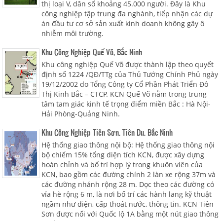
thị loại V, dân số khoảng 45.000 người. Đây là Khu
công nghiệp tập trung đa nghành, tiếp nhận các dự
án đầu tư cơ sở sản xuất kinh doanh không gây ô
nhiễm môi trường.
Khu Công Nghiệp Quế Võ, Bắc Ninh
Khu công nghiệp Quế Võ được thành lập theo quyết
định số 1224 /QĐ/TTg của Thủ Tướng Chính Phủ ngày
19/12/2002 do Tổng Công ty Cổ Phần Phát Triển Đô
Thị Kinh Bắc – CTCP. KCN Quế Võ nằm trong trung
tâm tam giác kinh tế trọng điểm miền Bắc : Hà Nội-
Hải Phòng-Quảng Ninh.
Khu Công Nghiệp Tiên Sơn, Tiên Du, Bắc Ninh
Hệ thống giao thông nội bộ: Hệ thống giao thông nội
bộ chiếm 15% tổng diện tích KCN, được xây dựng
hoàn chỉnh và bố trí hợp lý trong khuôn viên của
KCN, bao gồm các đường chính 2 làn xe rộng 37m và
các đường nhánh rộng 28 m. Dọc theo các đường có
vỉa hè rộng 6 m, là nơi bố trí các hành lang kỹ thuật
ngầm như điện, cấp thoát nước, thông tin. KCN Tiên
Sơn được nối với Quốc lộ 1A bằng một nút giao thông