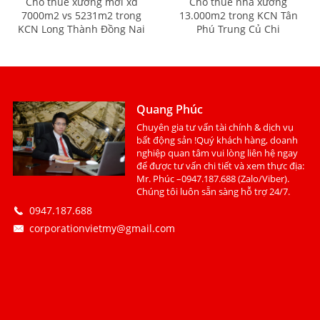
Cho thuê xưởng mới xd
Cho thuê nhà xưởng
7000m2 vs 5231m2 trong
13.000m2 trong KCN Tân
KCN Long Thành Đồng Nai
Phú Trung Củ Chi
Quang Phúc
Chuyên gia tư vấn tài chính & dịch vụ
bất động sản !Quý khách hàng, doanh
nghiệp quan tâm vui lòng liên hệ ngay
để được tư vấn chi tiết và xem thực địa:
Mr. Phúc –0947.187.688 (Zalo/Viber).
Chúng tôi luôn sẵn sàng hỗ trợ 24/7.
0947.187.688
corporationvietmy@gmail.com