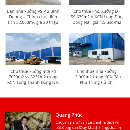
Bán nhà xưởng VSIP 2 Bình
Cho thuê kho, Xưởng DT
Dương – Chính chủ, diện
59.639m2 ở KCN Long Đức,
tích 32.000m², giá 20 triệu
Đồng Nai, giá 4.5 usd/m2
USD
Cho thuê xưởng mới xd
Cho thuê nhà xưởng
7000m2 vs 5231m2 trong
13.000m2 trong KCN Tân
KCN Long Thành Đồng Nai
Phú Trung Củ Chi
Quang Phúc
Chuyên gia tư vấn tài chính & dịch vụ
bất động sản !Quý khách hàng, doanh