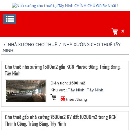
(
0
)
/
NHÀ XƯỞNG CHO THUÊ
/ NHÀ XƯỞNG CHO THUÊ TÂY
NINH
Cho thuê nhà xưởng 1500m2 gần KCN Phước Đông, Trảng Bàng,
Tây Ninh
Diện tích:
1500 m2
Khu vực:
Tây Ninh, Tây Ninh
55
triệu /tháng
Cho thuê gấp nhà xưởng 7500m2 KV đất 10200m2 trong KCN
Thành Công, Trảng Bàng, Tây Ninh