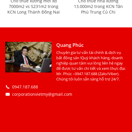
Cho thuê xưởng mới xd
Cho thuê nhà xưởng
7000m2 vs 5231m2 trong
13.000m2 trong KCN Tân
KCN Long Thành Đồng Nai
Phú Trung Củ Chi
Quang Phúc
Chuyên gia tư vấn tài chính & dịch vụ
bất động sản !Quý khách hàng, doanh
nghiệp quan tâm vui lòng liên hệ ngay
để được tư vấn chi tiết và xem thực địa:
Mr. Phúc –0947.187.688 (Zalo/Viber).
Chúng tôi luôn sẵn sàng hỗ trợ 24/7.
0947.187.688
corporationvietmy@gmail.com