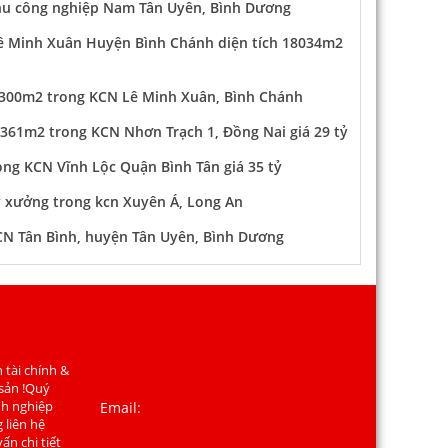
khu công nghiệp Nam Tân Uyên, Bình Dương
 Minh Xuân Huyện Bình Chánh diện tích 18034m2
300m2 trong KCN Lê Minh Xuân, Bình Chánh
361m2 trong KCN Nhơn Trạch 1, Đồng Nai giá 29 tỷ
ng KCN Vĩnh Lộc Quận Bình Tân giá 35 tỷ
y xưởng trong kcn Xuyên Á, Long An
CN Tân Bình, huyện Tân Uyên, Bình Dương
 tài chính &
 sản !Quý
nh nghiệp
Email:
 liên hệ
ấn chi tiết