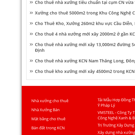
Cho thuê nhà xưởng tiêu chuẩn tại cụm CN vừa
Xưởng cho thuê 5000m2 trong Khu Công Nghệ 
Cho Thuê Kho, Xưởng 260m2 khu vực Cầu Diễn,
Cho thuê 4 nhà xưởng mới xây 2000m2 ở gần KC
Cho thuê nhà xưởng mới xây 13,000m2 đường 
Định
Cho thuê nhà xưởng KCN Nam Thăng Long, Đông
Cho thuê kho xưởng mới xây 4500m2 trong KCN 
Tải Mẫu Hợp Đồng T
Nhà xưởng cho thuê
Ý Pháp Lý
Nhà Xưởng Bán
VMSTEEL - Công Ty T
Công Nghệ Xanh & B
Mặt bằng cho thuê
Trị Trường Xây Dựng
Bán đất trong KCN
Xây dựng nhà xưởng 