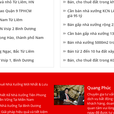
 và nhỏ Từ Liêm, HN
Bán, cho thuê đất trong 
Cao Quận 9 TPHCM
Cần bán nhà xưởng KCN Lê
giá 95 tỷ
 Nam Từ Liêm
Bán gấp nhà xưởng rộng 2
N Vsip 2 Bình Dương
Cần bán gấp nhà xưởng 13
Song Hào, thành phố Nam
Bán nhà xưởng 5000m2 tro
 Ngạc, Bắc Từ Liêm
Bán từ 2 đến 10 ha đất xâ
Vsip 1, Bình Dương
Bán, cho thuê đất trong K
huê Nhà Xưởng Mới Nhất & Lưu
Quang Phúc
Chuyên gia tư vấn
hiết Kế Nhà Xưởng Tiên Phong
dịch vụ bất động
ền Vững Tại Miền Nam
khách hàng, doa
 Nhà Xưởng Tại Bình Dương
quan tâm vui lòng
Giải pháp hiệu quả và tiết kiệm
ngay để được tư v