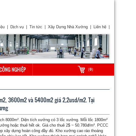
iệu
|
Dịch vụ
|
Tin tức
|
Xây Dựng Nhà Xưởng
|
Liên hệ
|
CÔNG NGHIỆP
(
0
)
m2, 3600m2 và 5400m2 giá 2,2usd/m2. Tại
ương
ích 8000m². Diện tích xưởng có 3 lốc xưởng. Mỗi lốc 1800m²
xưởng hoặc thuê hết ok. Giá cho thuê 2$ ~ 50.780đ/m². PCCC
ép xây dựng hoàn công đầy đủ. Kho xưởng cao ráo thoáng