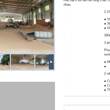
mát sạch sẽ nền bê tông chắc c
nhau.
:
2 U
:
● 1
● 3
● 5
:
300
:
3 ph
:
Phụ
nướ
:
● N
●
:
2 n
:
● C
● C
● T
: