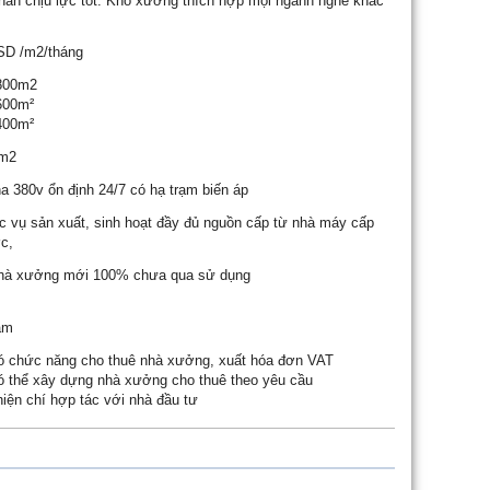
hắn chịu lực tốt. Kho xưởng thích hợp mọi ngành nghề khác
SD
/m2/tháng
800m2
600m²
400m²
m2
a 380v ổn định 24/7 có hạ trạm biến áp
c vụ sản xuất, sinh hoạt đầy đủ nguồn cấp từ nhà máy cấp
c,
hà xưởng mới 100% chưa qua sử dụng
ăm
ó chức năng cho thuê nhà xưởng, xuất hóa đơn VAT
ó thể xây dựng nhà xưởng cho thuê theo yêu cầu
hiện chí hợp tác với nhà đầu tư