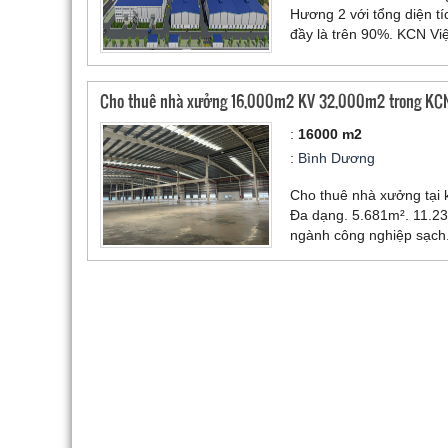
Hương 2 với tổng diện tí
đầy là trên 90%. KCN Vi
được các ngành nghề sa
công nghiệp điện, điện 
xây dựng, thiết bị phụ t
Cho thuê nhà xưởng 16,000m2 KV 32,000m2 trong KCN
đình, trang thiết bị văn
:
16000 m2
:
Bình Dương
Cho thuê nhà xưởng tại k
Đa dạng. 5.681m². 11.23
ngành công nghiệp sạch.
chất lượng, hạ tầng hiện 
VSIP 2 nằm tại Bình Dươ
trang bị hệ thống cơ sở 
FDI và EPE. - Tiện ích: 
khu vực sản xuất và các 