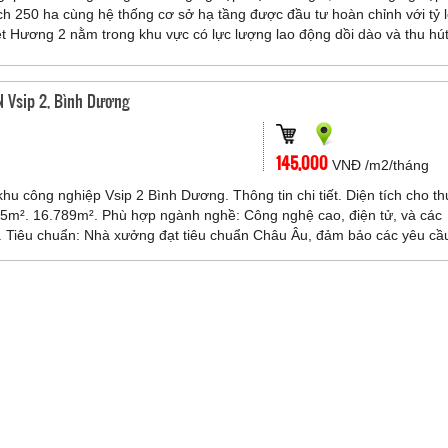
ch 250 ha cùng hệ thống cơ sở hạ tầng được đầu tư hoàn chỉnh với tỷ l
ệt Hương 2 nằm trong khu vực có lực lượng lao động dồi dào và thu hú
u đây: Ngành công nghiệp dệt, nhuộm, may mặc, thuộc da, da giày; 
tử, điện máy, sản xuất máy móc, cơ khí chế tạo, sữa chữa máy móc, cơ 
ùng; Vật liệu xây dựng, gốm sứ, đồ gỗ gia dụng, nhựa kim khí, dụng cụ g
 Vsip 2, Bình Dương
 phòng; Chế biến sản phẩm cây trồng, lâm sản, thủy sản;​
145,000
VNĐ /m2/tháng
hu công nghiệp Vsip 2 Bình Dương. Thông tin chi tiết. Diện tích cho th
5m². 16.789m². Phù hợp ngành nghề: Công nghệ cao, điện tử, và các
 Tiêu chuẩn: Nhà xưởng đạt tiêu chuẩn Châu Âu, đảm bảo các yêu cầ
đại và thân thiện với môi trường. Lợi thế nổi bật: - Vị trí: Khu công ngh
ng, trung tâm công nghiệp lớn của miền Nam Việt Nam. - Hạ tầng: Đư
vật chất hiện đại, sẵn sàng đáp ứng nhu cầu sản xuất cho các doanh n
Kết nối giao thông thuận tiện, đảm bảo sự lưu thông nhanh chóng giữa 
cảng lớn.