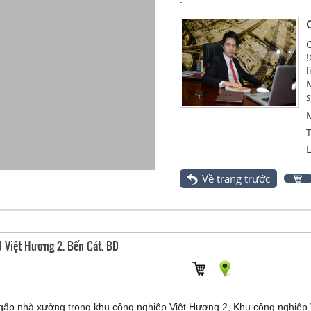
C
!
l
M
s
M
T
E
Về trang trước
 Việt Hương 2, Bến Cát, BD
gấp nhà xưởng trong khu công nghiệp Việt Hương 2, Khu công nghiệp 