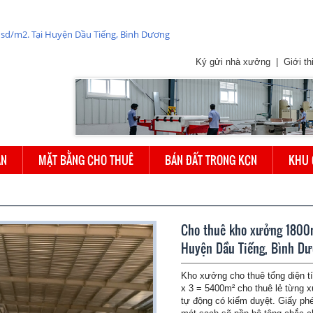
Ký gửi nhà xưởng
|
Giới th
ÁN
MẶT BẰNG CHO THUÊ
BÁN ĐẤT TRONG KCN
KHU 
Cho thuê kho xưởng 1800
Huyện Dầu Tiếng, Bình D
Kho xưởng cho thuê tổng diện t
x 3 = 5400m² cho thuê lẻ từng 
tự động có kiểm duyệt. Giấy ph