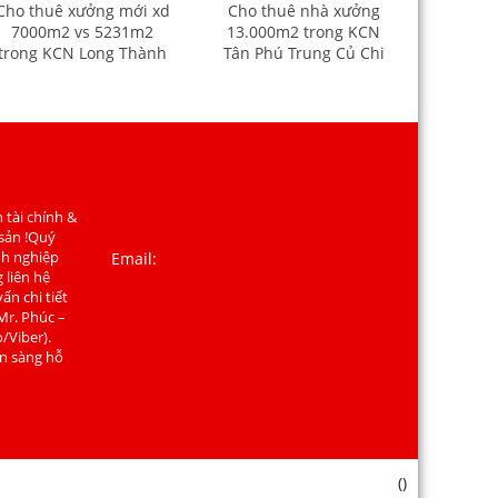
Cho thuê xưởng mới xd
Cho thuê nhà xưởng
7000m2 vs 5231m2
13.000m2 trong KCN
trong KCN Long Thành
Tân Phú Trung Củ Chi
Đồng Nai
 tài chính &
 sản !Quý
nh nghiệp
Email:
 liên hệ
ấn chi tiết
Mr. Phúc –
/Viber).
ẵn sàng hỗ
()