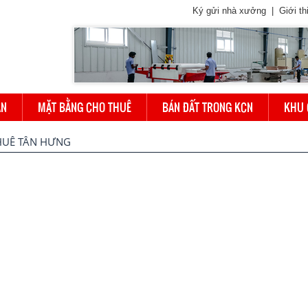
Ký gửi nhà xưởng
|
Giới th
ÁN
MẶT BẰNG CHO THUÊ
BÁN ĐẤT TRONG KCN
KHU 
UÊ TÂN HƯNG