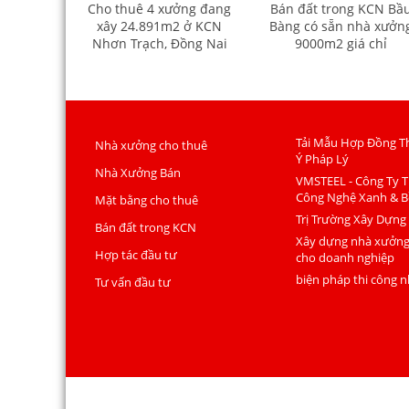
Cho thuê 4 xưởng đang
Bán đất trong KCN Bầ
xây 24.891m2 ở KCN
Bàng có sẵn nhà xưởn
Nhơn Trạch, Đồng Nai
9000m2 giá chỉ
135usd/m2
Tải Mẫu Hợp Đồng T
Nhà xưởng cho thuê
Ý Pháp Lý
Nhà Xưởng Bán
VMSTEEL - Công Ty T
Công Nghệ Xanh & B
Mặt bằng cho thuê
Trị Trường Xây Dựng
Bán đất trong KCN
Xây dựng nhà xưởng 
Hợp tác đầu tư
cho doanh nghiệp
biện pháp thi công 
Tư vấn đầu tư