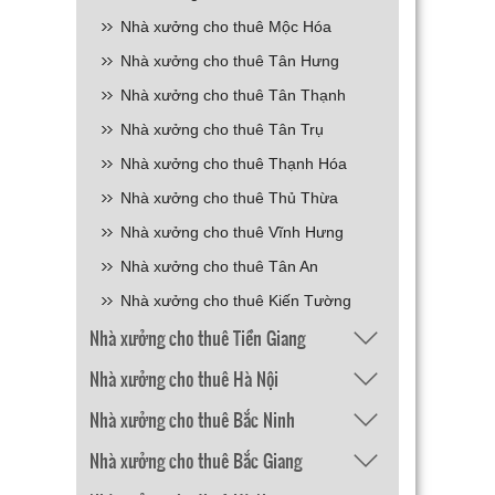
Nhà xưởng cho thuê Mộc Hóa
Nhà xưởng cho thuê Tân Hưng
Nhà xưởng cho thuê Tân Thạnh
Nhà xưởng cho thuê Tân Trụ
Nhà xưởng cho thuê Thạnh Hóa
Nhà xưởng cho thuê Thủ Thừa
Nhà xưởng cho thuê Vĩnh Hưng
Nhà xưởng cho thuê Tân An
Nhà xưởng cho thuê Kiến Tường
Nhà xưởng cho thuê Tiền Giang
Nhà xưởng cho thuê Hà Nội
Nhà xưởng cho thuê Bắc Ninh
Nhà xưởng cho thuê Bắc Giang