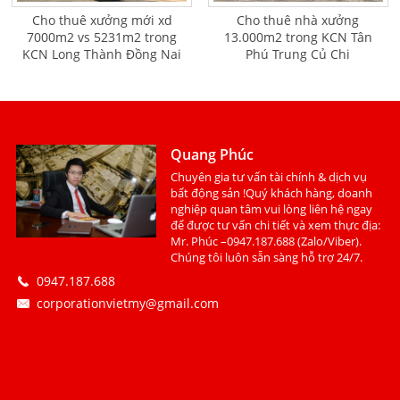
Cho thuê xưởng mới xd
Cho thuê nhà xưởng
7000m2 vs 5231m2 trong
13.000m2 trong KCN Tân
KCN Long Thành Đồng Nai
Phú Trung Củ Chi
Quang Phúc
Chuyên gia tư vấn tài chính & dịch vụ
bất động sản !Quý khách hàng, doanh
nghiệp quan tâm vui lòng liên hệ ngay
để được tư vấn chi tiết và xem thực địa:
Mr. Phúc –0947.187.688 (Zalo/Viber).
Chúng tôi luôn sẵn sàng hỗ trợ 24/7.
0947.187.688
corporationvietmy@gmail.com