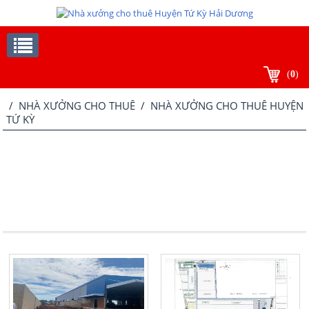
(
0
)
/
NHÀ XƯỞNG CHO THUÊ
/ NHÀ XƯỞNG CHO THUÊ HUYỆN
TỨ KỲ