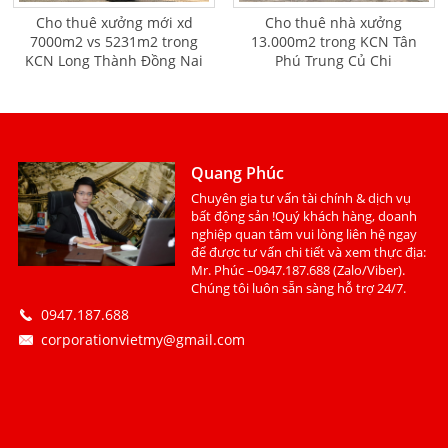
Cho thuê xưởng mới xd
Cho thuê nhà xưởng
7000m2 vs 5231m2 trong
13.000m2 trong KCN Tân
KCN Long Thành Đồng Nai
Phú Trung Củ Chi
Quang Phúc
Chuyên gia tư vấn tài chính & dịch vụ
bất động sản !Quý khách hàng, doanh
nghiệp quan tâm vui lòng liên hệ ngay
để được tư vấn chi tiết và xem thực địa:
Mr. Phúc –0947.187.688 (Zalo/Viber).
Chúng tôi luôn sẵn sàng hỗ trợ 24/7.
0947.187.688
corporationvietmy@gmail.com