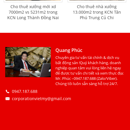
Cho thuê xưởng mới xd
Cho thuê nhà xưởng
7000m2 vs 5231m2 trong
13.000m2 trong KCN Tân
KCN Long Thành Đồng Nai
Phú Trung Củ Chi
Quang Phúc
Chuyên gia tư vấn tài chính & dịch vụ
bất động sản !Quý khách hàng, doanh
nghiệp quan tâm vui lòng liên hệ ngay
để được tư vấn chi tiết và xem thực địa:
Mr. Phúc –0947.187.688 (Zalo/Viber).
Chúng tôi luôn sẵn sàng hỗ trợ 24/7.
0947.187.688
corporationvietmy@gmail.com