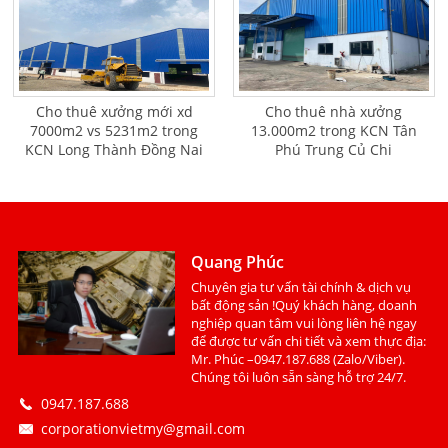
Cho thuê xưởng mới xd
Cho thuê nhà xưởng
7000m2 vs 5231m2 trong
13.000m2 trong KCN Tân
KCN Long Thành Đồng Nai
Phú Trung Củ Chi
Quang Phúc
Chuyên gia tư vấn tài chính & dịch vụ
bất động sản !Quý khách hàng, doanh
nghiệp quan tâm vui lòng liên hệ ngay
để được tư vấn chi tiết và xem thực địa:
Mr. Phúc –0947.187.688 (Zalo/Viber).
Chúng tôi luôn sẵn sàng hỗ trợ 24/7.
0947.187.688
corporationvietmy@gmail.com