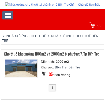
(
0
)
/
NHÀ XƯỞNG CHO THUÊ
/ NHÀ XƯỞNG CHO THUÊ BẾN
TRE
Cho thuê kho xưởng 1100m2 và 2000m2 ở phường 7, Tp Bến Tre
Diện tích:
2000 m2
Khu vực:
Bến Tre, Bến Tre
35
triệu /tháng
1