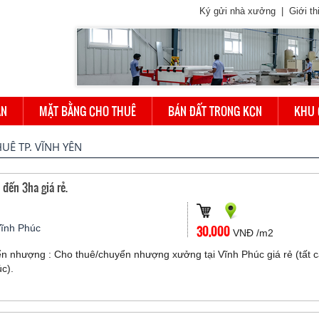
Ký gửi nhà xưởng
|
Giới th
ÁN
MẶT BẰNG CHO THUÊ
BÁN ĐẤT TRONG KCN
KHU 
Ê TP. VĨNH YÊN
ến 3ha giá rẻ.
Vĩnh Phúc
30,000
VNĐ /m2
n nhượng : Cho thuê/chuyển nhượng xưởng tại Vĩnh Phúc giá rẻ (tất 
úc).