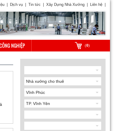
iệu
|
Dịch vụ
|
Tin tức
|
Xây Dựng Nhà Xưởng
|
Liên hệ
|
CÔNG NGHIỆP
(
0
)
cả