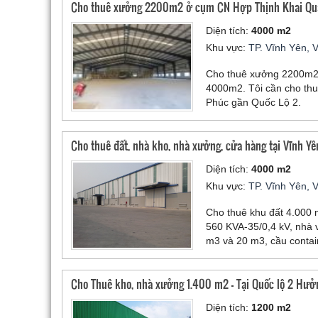
Cho thuê xưởng 2200m2 ở cụm CN Hợp Thịnh Khai Quan
Diện tích:
4000 m2
Khu vực:
TP. Vĩnh Yên, 
Cho thuê xưởng 2200m2 
4000m2. Tôi cần cho th
Phúc gần Quốc Lộ 2.
Cho thuê đất, nhà kho, nhà xưởng, cửa hàng tại Vĩnh Yê
Diện tích:
4000 m2
Khu vực:
TP. Vĩnh Yên, 
Cho thuê khu đất 4.000 
560 KVA-35/0,4 kV, nhà 
m3 và 20 m3, cầu contain
xưởng hoặc các công trìn
Cho Thuê kho, nhà xưởng 1.400 m2 - Tại Quốc lộ 2 Hưởn
Diện tích:
1200 m2