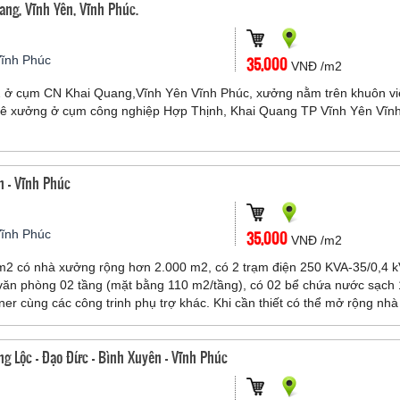
g, Vĩnh Yên, Vĩnh Phúc.
Vĩnh Phúc
35,000
VNĐ /m2
ở cụm CN Khai Quang,Vĩnh Yên Vĩnh Phúc, xưởng nằm trên khuôn v
uê xưởng ở cụm công nghiệp Hợp Thịnh, Khai Quang TP Vĩnh Yên Vĩn
n - Vĩnh Phúc
Vĩnh Phúc
35,000
VNĐ /m2
m2 có nhà xưởng rộng hơn 2.000 m2, có 2 trạm điện 250 KVA-35/0,4 k
văn phòng 02 tầng (mặt bằng 110 m2/tầng), có 02 bể chứa nước sạch
er cùng các công trinh phụ trợ khác. Khi cần thiết có thể mở rộng nhà
h phụ trợ khác trên phần diện tích đất 4.000 m2 này.
g Lộc - Đạo Đức - Bình Xuyên - Vĩnh Phúc