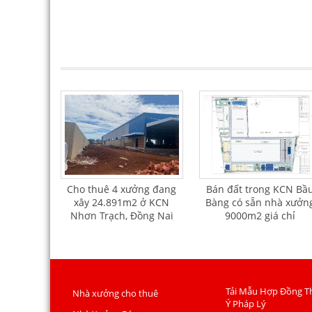
Cho thuê 4 xưởng đang
Bán đất trong KCN Bầ
xây 24.891m2 ở KCN
Bàng có sẵn nhà xưởn
Nhơn Trạch, Đồng Nai
9000m2 giá chỉ
135usd/m2
Tải Mẫu Hợp Đồng T
Nhà xưởng cho thuê
Ý Pháp Lý