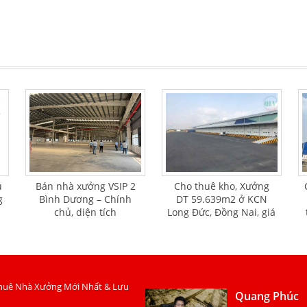
u
Bán nhà xưởng VSIP 2
Cho thuê kho, Xưởng
g
Bình Dương – Chính
DT 59.639m2 ở KCN
chủ, diện tích
Long Đức, Đồng Nai, giá
32.000m², giá 20 triệu
4.5 usd/m2
USD
huê Nhà Xưởng Mới Nhất & Lưu
Quang Phúc