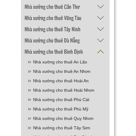
Nhà xưởng cho thuê Cần Thơ
Nhà xưởng cho thuê Vũng Tàu
Nhà xưởng cho thuê Tây Ninh
Nhà xưởng cho thuê Đà Nẵng
Nhà xưởng cho thuê Bình Định
Nhà xưởng cho thuê An Lão
Nhà xưởng cho thuê An Nhơn
Nhà xưởng cho thuê Hoài An
Nhà xưởng cho thuê Hoài Nhơn
Nhà xưởng cho thuê Phù Cát
Nhà xưởng cho thuê Phù Mỹ
Nhà xưởng cho thuê Quy Nhơn
Nhà xưởng cho thuê Tây Sơn