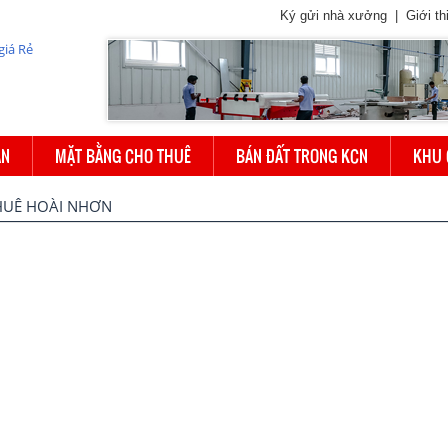
Ký gửi nhà xưởng
|
Giới th
ÁN
MẶT BẰNG CHO THUÊ
BÁN ĐẤT TRONG KCN
KHU 
UÊ HOÀI NHƠN