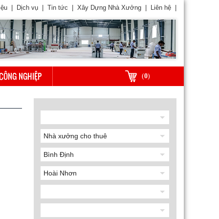
iệu
|
Dịch vụ
|
Tin tức
|
Xây Dựng Nhà Xưởng
|
Liên hệ
|
CÔNG NGHIỆP
(
0
)