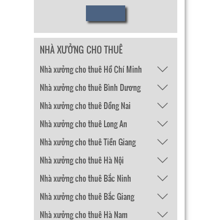
NHÀ XƯỞNG CHO THUÊ
Nhà xưởng cho thuê Hồ Chí Minh
Nhà xưởng cho thuê Bình Dương
Nhà xưởng cho thuê Đồng Nai
Nhà xưởng cho thuê Long An
Nhà xưởng cho thuê Tiền Giang
Nhà xưởng cho thuê Hà Nội
Nhà xưởng cho thuê Bắc Ninh
Nhà xưởng cho thuê Bắc Giang
Nhà xưởng cho thuê Hà Nam