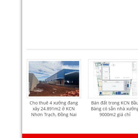
Cho thuê 4 xưởng đang
Bán đất trong KCN Bầ
xây 24.891m2 ở KCN
Bàng có sẵn nhà xưởn
Nhơn Trạch, Đồng Nai
9000m2 giá chỉ
135usd/m2