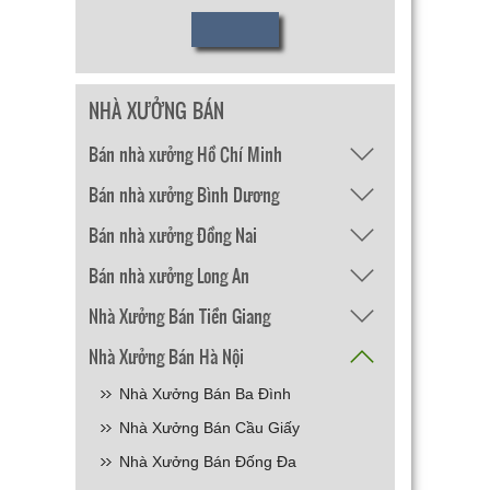
NHÀ XƯỞNG BÁN
Bán nhà xưởng Hồ Chí Minh
Bán nhà xưởng Bình Dương
Bán nhà xưởng Đồng Nai
Bán nhà xưởng Long An
Nhà Xưởng Bán Tiền Giang
Nhà Xưởng Bán Hà Nội
Nhà Xưởng Bán Ba Đình
Nhà Xưởng Bán Cầu Giấy
Nhà Xưởng Bán Đống Đa