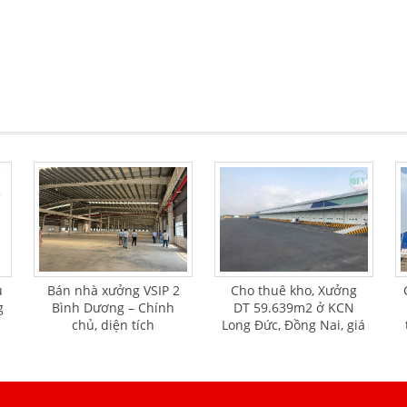
u
Bán nhà xưởng VSIP 2
Cho thuê kho, Xưởng
g
Bình Dương – Chính
DT 59.639m2 ở KCN
chủ, diện tích
Long Đức, Đồng Nai, giá
32.000m², giá 20 triệu
4.5 usd/m2
USD