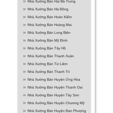
Nhà Xưởng Bán Hai Bà Trưng
Nhà Xưởng Bán Hà Đông
Nhà Xưởng Bán Hoàn Kiếm
Nhà Xưởng Bán Hoàng Mai
Nhà Xưởng Bán Long Biên
Nhà Xưởng Bán Mỹ Đình
Nhà Xưởng Bán Tây Hồ
Nhà Xưởng Bán Thanh Xuân
Nhà Xưởng Bán Từ Liêm
Nhà Xưởng Bán Thanh Trì
Nhà Xưởng Bán Huyện Ứng Hòa
Nhà Xưởng Bán Huyện Thanh Oai
Nhà Xưởng Bán Huyện Tây Sơn
Nhà Xưởng Bán Huyện Chương Mỹ
Nhà Xưởng Bán Huyện Đan Phượng