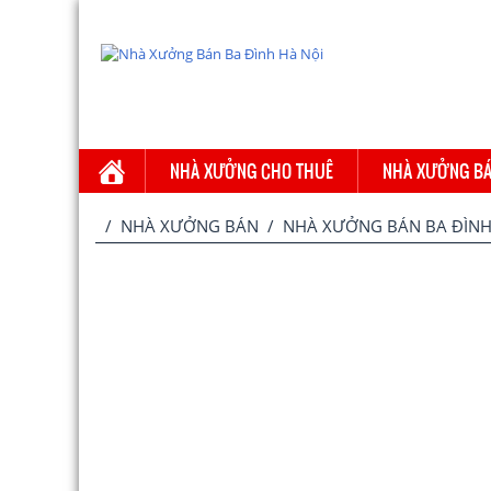
NHÀ XƯỞNG CHO THUÊ
NHÀ XƯỞNG B
/
NHÀ XƯỞNG BÁN
/ NHÀ XƯỞNG BÁN BA ĐÌN