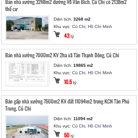
Bán nhà xưởng 3268m2 đường Võ Văn Bích, Củ Chi có 2138m2
thổ cư
Diện tích:
3268 m2
Khu vực:
Củ Chi, Hồ Chí Minh
43
tỷ
Bán nhà xưởng 7000m2 KV 2ha xã Tân Thạnh Đông, Củ Chi
Diện tích:
19865 m2
Khu vực:
Củ Chi, Hồ Chí Minh
10.5
tỷ
Bán gấp nhà xưởng 7500m2 KV đất 11094m2 trong KCN Tân Phú
Trung, Củ Chi
Diện tích:
11094 m2
Khu vực:
Củ Chi, Hồ Chí Minh
50
tỷ