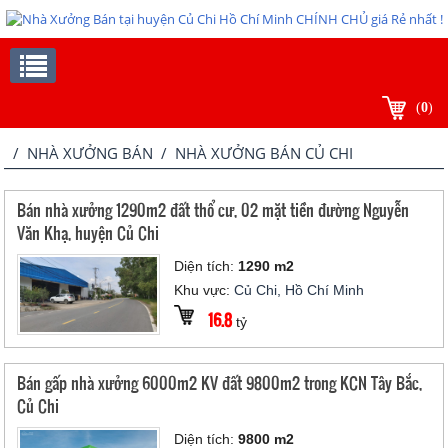
(
0
)
/
NHÀ XƯỞNG BÁN
/ NHÀ XƯỞNG BÁN CỦ CHI
Bán nhà xưởng 1290m2 đất thổ cư, 02 mặt tiền đường Nguyễn
Văn Khạ, huyện Củ Chi
Diện tích:
1290 m2
Khu vực:
Củ Chi, Hồ Chí Minh
16.8
tỷ
Bán gấp nhà xưởng 6000m2 KV đất 9800m2 trong KCN Tây Bắc,
Củ Chi
Diện tích:
9800 m2