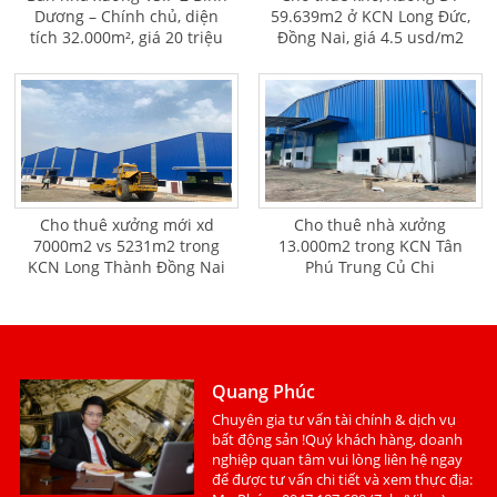
Dương – Chính chủ, diện
59.639m2 ở KCN Long Đức,
tích 32.000m², giá 20 triệu
Đồng Nai, giá 4.5 usd/m2
USD
Cho thuê xưởng mới xd
Cho thuê nhà xưởng
7000m2 vs 5231m2 trong
13.000m2 trong KCN Tân
KCN Long Thành Đồng Nai
Phú Trung Củ Chi
Quang Phúc
Chuyên gia tư vấn tài chính & dịch vụ
bất động sản !Quý khách hàng, doanh
nghiệp quan tâm vui lòng liên hệ ngay
để được tư vấn chi tiết và xem thực địa: