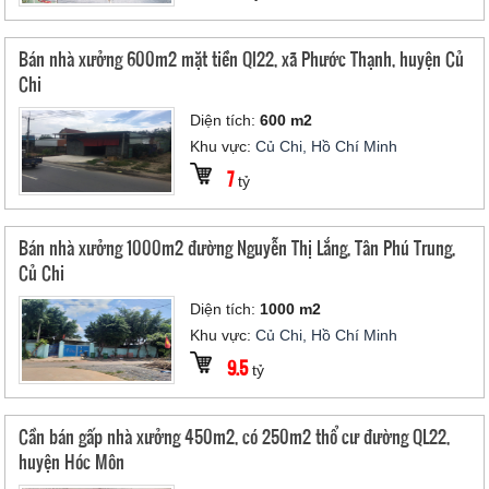
Bán nhà xưởng 600m2 mặt tiền Ql22, xã Phước Thạnh, huyện Củ
Chi
Diện tích:
600 m2
Khu vực:
Củ Chi, Hồ Chí Minh
7
tỷ
Bán nhà xưởng 1000m2 đường Nguyễn Thị Lắng, Tân Phú Trung,
Củ Chi
Diện tích:
1000 m2
Khu vực:
Củ Chi, Hồ Chí Minh
9.5
tỷ
Cần bán gấp nhà xưởng 450m2, có 250m2 thổ cư đường QL22,
huyện Hóc Môn