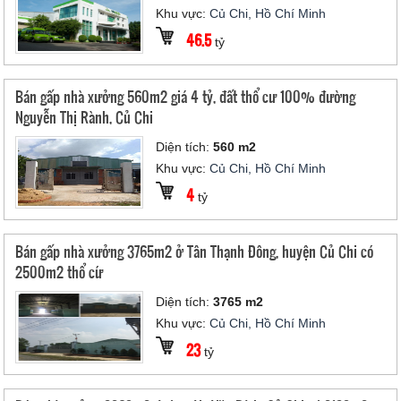
Khu vực:
Củ Chi, Hồ Chí Minh
46.5
tỷ
Bán gấp nhà xưởng 560m2 giá 4 tỷ, đất thổ cư 100% đường
Nguyễn Thị Rành, Củ Chi
Diện tích:
560 m2
Khu vực:
Củ Chi, Hồ Chí Minh
4
tỷ
Bán gấp nhà xưởng 3765m2 ở Tân Thạnh Đông, huyện Củ Chi có
2500m2 thổ cứ
Diện tích:
3765 m2
Khu vực:
Củ Chi, Hồ Chí Minh
23
tỷ