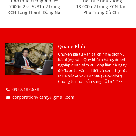
Cho thuê xưởng mới xd
Cho thuê nhà xưởng
7000m2 vs 5231m2 trong
13.000m2 trong KCN Tân
KCN Long Thành Đồng Nai
Phú Trung Củ Chi
Quang Phúc
Chuyên gia tư vấn tài chính & dịch vụ
bất động sản !Quý khách hàng, doanh
nghiệp quan tâm vui lòng liên hệ ngay
để được tư vấn chi tiết và xem thực địa:
Mr. Phúc –0947.187.688 (Zalo/Viber).
Chúng tôi luôn sẵn sàng hỗ trợ 24/7.
0947.187.688
corporationvietmy@gmail.com