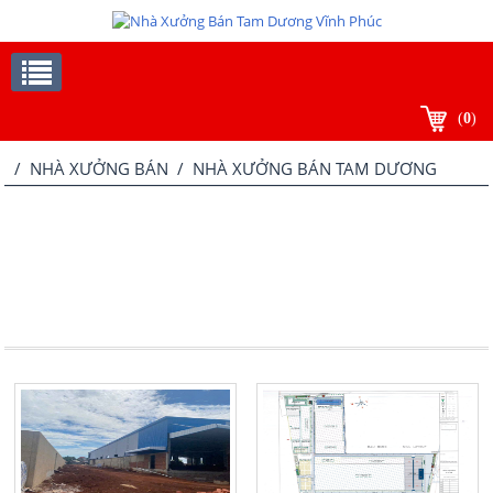
(
0
)
/
NHÀ XƯỞNG BÁN
/ NHÀ XƯỞNG BÁN TAM DƯƠNG