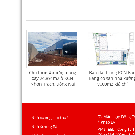
Cho thuê 4 xưởng đang
Bán đất trong KCN Bầ
xây 24.891m2 ở KCN
Bàng có sẵn nhà xưởn
Nhơn Trạch, Đồng Nai
9000m2 giá chỉ
135usd/m2
Tải Mẫu Hợp Đồng T
Nhà xưởng cho thuê
Ý Pháp Lý
Nhà Xưởng Bán
VMSTEEL - Công Ty T
Công Nghệ Xanh & B