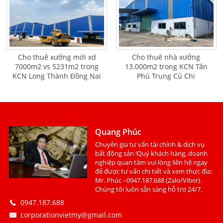
Cho thuê xưởng mới xd
Cho thuê nhà xưởng
7000m2 vs 5231m2 trong
13.000m2 trong KCN Tân
KCN Long Thành Đồng Nai
Phú Trung Củ Chi
Quang Phúc
Chuyên gia tư vấn tài chính & dịch vụ
bất động sản !Quý khách hàng, doanh
nghiệp quan tâm vui lòng liên hệ ngay
để được tư vấn chi tiết và xem thực địa:
Mr. Phúc –0947.187.688 (Zalo/Viber).
Chúng tôi luôn sẵn sàng hỗ trợ 24/7.
0947.187.688
corporationvietmy@gmail.com