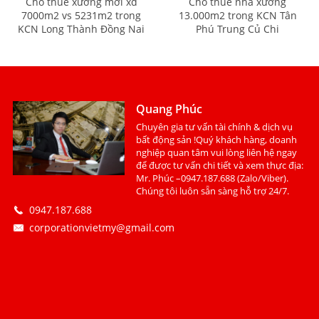
Cho thuê xưởng mới xd
Cho thuê nhà xưởng
7000m2 vs 5231m2 trong
13.000m2 trong KCN Tân
KCN Long Thành Đồng Nai
Phú Trung Củ Chi
Quang Phúc
Chuyên gia tư vấn tài chính & dịch vụ
bất động sản !Quý khách hàng, doanh
nghiệp quan tâm vui lòng liên hệ ngay
để được tư vấn chi tiết và xem thực địa:
Mr. Phúc –0947.187.688 (Zalo/Viber).
Chúng tôi luôn sẵn sàng hỗ trợ 24/7.
0947.187.688
corporationvietmy@gmail.com