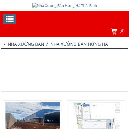
(
0
)
/
NHÀ XƯỞNG BÁN
/ NHÀ XƯỞNG BÁN HƯNG HÀ