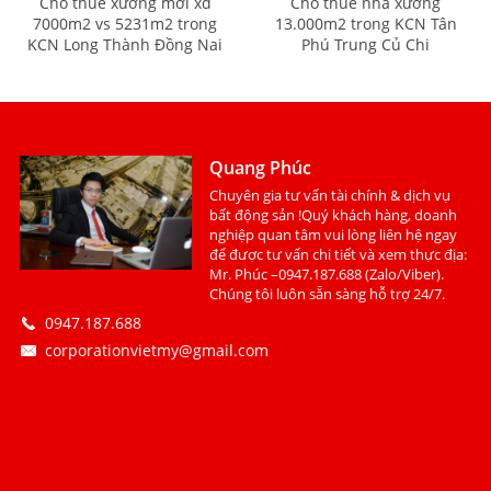
Cho thuê xưởng mới xd
Cho thuê nhà xưởng
7000m2 vs 5231m2 trong
13.000m2 trong KCN Tân
KCN Long Thành Đồng Nai
Phú Trung Củ Chi
Quang Phúc
Chuyên gia tư vấn tài chính & dịch vụ
bất động sản !Quý khách hàng, doanh
nghiệp quan tâm vui lòng liên hệ ngay
để được tư vấn chi tiết và xem thực địa:
Mr. Phúc –0947.187.688 (Zalo/Viber).
Chúng tôi luôn sẵn sàng hỗ trợ 24/7.
0947.187.688
corporationvietmy@gmail.com