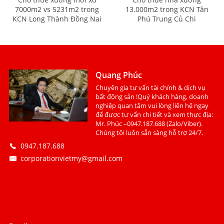
7000m2 vs 5231m2 trong
13.000m2 trong KCN Tân
KCN Long Thành Đồng Nai
Phú Trung Củ Chi
Quang Phúc
Chuyên gia tư vấn tài chính & dịch vụ
bất động sản !Quý khách hàng, doanh
nghiệp quan tâm vui lòng liên hệ ngay
để được tư vấn chi tiết và xem thực địa:
Mr. Phúc –0947.187.688 (Zalo/Viber).
Chúng tôi luôn sẵn sàng hỗ trợ 24/7.
0947.187.688
corporationvietmy@gmail.com