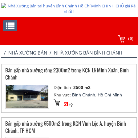
(
0
)
/
NHÀ XƯỞNG BÁN
/ NHÀ XƯỞNG BÁN BÌNH CHÁNH
Bán gấp nhà xưởng rộng 2300m2 trong KCN Lê Minh Xuân, Bình
Chánh
Diện tích:
2500 m2
Khu vực:
Bình Chánh, Hồ Chí Minh
21
tỷ
Bán gấp nhà xưởng 6500m2 trong KCN Vĩnh Lộc A, huyện Bình
Chánh, TP HCM