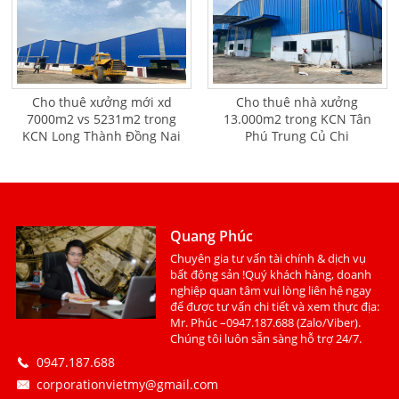
Cho thuê xưởng mới xd
Cho thuê nhà xưởng
7000m2 vs 5231m2 trong
13.000m2 trong KCN Tân
KCN Long Thành Đồng Nai
Phú Trung Củ Chi
Quang Phúc
Chuyên gia tư vấn tài chính & dịch vụ
bất động sản !Quý khách hàng, doanh
nghiệp quan tâm vui lòng liên hệ ngay
để được tư vấn chi tiết và xem thực địa:
Mr. Phúc –0947.187.688 (Zalo/Viber).
Chúng tôi luôn sẵn sàng hỗ trợ 24/7.
0947.187.688
corporationvietmy@gmail.com