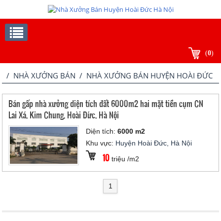
(
0
)
/
NHÀ XƯỞNG BÁN
/ NHÀ XƯỞNG BÁN HUYỆN HOÀI ĐỨC
Bán gấp nhà xưởng diện tích đất 6000m2 hai mặt tiền cụm CN
Lai Xá, Kim Chung, Hoài Đức, Hà Nội
Diện tích:
6000 m2
Khu vực:
Huyện Hoài Đức, Hà Nội
10
triệu /m2
1