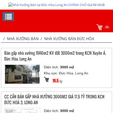
(
0
)
/
NHÀ XƯỞNG BÁN
/ NHÀ XƯỞNG BÁN ĐỨC HÒA
Bán gấp nhà xưởng 1560m2 KV đất 3000m2 trong KCN Xuyên Á,
Đức Hòa, Long An
Diện tích:
3000 m2
Khu vực:
Đức Hòa, Long An
16.5
tỷ
CC CẦN BÁN GẤP NHÀ XƯỞNG 3000M2 GIÁ 17,5 TỶ TRONG KCN
ĐỨC HOÀ 3, LONG AN
Diện tích:
3000 m2