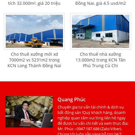
tích 32.000m², giá 20 triệu
Đồng Nai, giá 4.5 usd/m2
USD
Cho thuê xưởng mới xd
Cho thuê nhà xưởng
7000m2 vs 5231m2 trong
13.000m2 trong KCN Tân
KCN Long Thành Đồng Nai
Phú Trung Củ Chi
Quang Phúc
Chuyên gia tư vấn tài chính & dịch vụ
bất động sản !Quý khách hàng, doanh
nghiệp quan tâm vui lòng liên hệ ngay
để được tư vấn chi tiết và xem thực địa:
Mr. Phúc –0947.187.688 (Zalo/Viber).
Chúng tôi luôn sẵn sàng hỗ trợ 24/7.