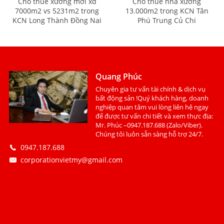
Cho thuê xưởng mới xd
Cho thuê nhà xưởng
7000m2 vs 5231m2 trong
13.000m2 trong KCN Tân
KCN Long Thành Đồng Nai
Phú Trung Củ Chi
Quang Phúc
Chuyên gia tư vấn tài chính & dịch vụ
bất động sản !Quý khách hàng, doanh
nghiệp quan tâm vui lòng liên hệ ngay
để được tư vấn chi tiết và xem thực địa:
Mr. Phúc –0947.187.688 (Zalo/Viber).
Chúng tôi luôn sẵn sàng hỗ trợ 24/7.
0947.187.688
corporationvietmy@gmail.com