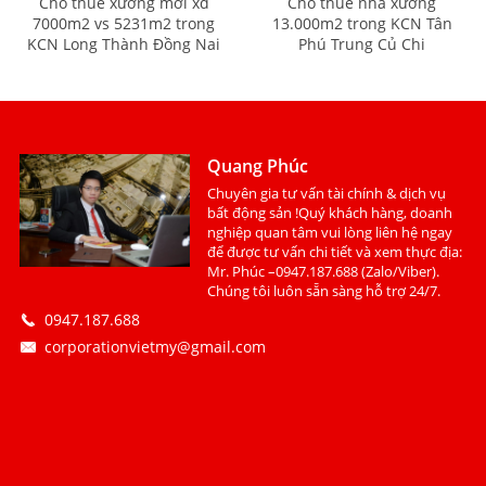
Cho thuê xưởng mới xd
Cho thuê nhà xưởng
7000m2 vs 5231m2 trong
13.000m2 trong KCN Tân
KCN Long Thành Đồng Nai
Phú Trung Củ Chi
Quang Phúc
Chuyên gia tư vấn tài chính & dịch vụ
bất động sản !Quý khách hàng, doanh
nghiệp quan tâm vui lòng liên hệ ngay
để được tư vấn chi tiết và xem thực địa:
Mr. Phúc –0947.187.688 (Zalo/Viber).
Chúng tôi luôn sẵn sàng hỗ trợ 24/7.
0947.187.688
corporationvietmy@gmail.com