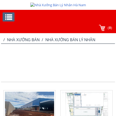
(
0
)
/
NHÀ XƯỞNG BÁN
/ NHÀ XƯỞNG BÁN LÝ NHÂN