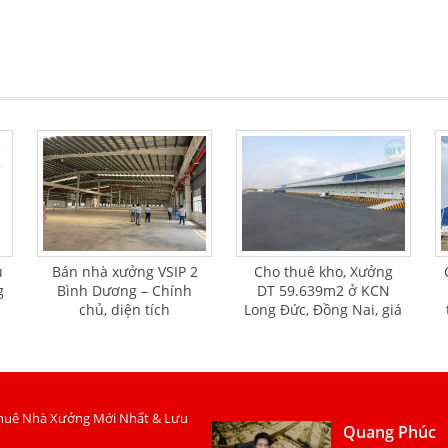
u
Bán nhà xưởng VSIP 2
Cho thuê kho, Xưởng
g
Bình Dương – Chính
DT 59.639m2 ở KCN
chủ, diện tích
Long Đức, Đồng Nai, giá
32.000m², giá 20 triệu
4.5 usd/m2
USD
huê Nhà Xưởng Mới Nhất & Lưu
Quang Phúc