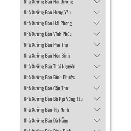
Nhà Xưởng Bán Hải Dương
Nhà Xưởng Bán Hưng Yên
Nhà Xưởng Bán Hải Phòng
Nhà Xưởng Bán Vĩnh Phúc
Nhà Xưởng Bán Phú Thọ
Nhà Xưởng Bán Hòa Bình
Nhà Xưởng Bán Thái Nguyên
Nhà Xưởng Bán Bình Phước
Nhà Xưởng Bán Cần Thơ
Nhà Xưởng Bán Bà Rịa Vũng Tàu
Nhà Xưởng Bán Tây Ninh
Nhà Xưởng Bán Đà Nẵng