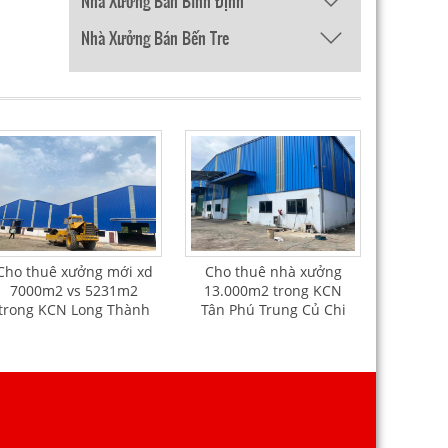
Nhà Xưởng Bán Bình Định
Nhà Xưởng Bán Bến Tre
Cho thuê xưởng mới xd
Cho thuê nhà xưởng
7000m2 vs 5231m2
13.000m2 trong KCN
trong KCN Long Thành
Tân Phú Trung Củ Chi
Đồng Nai