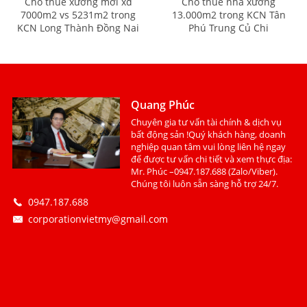
Cho thuê xưởng mới xd
Cho thuê nhà xưởng
7000m2 vs 5231m2 trong
13.000m2 trong KCN Tân
KCN Long Thành Đồng Nai
Phú Trung Củ Chi
Quang Phúc
Chuyên gia tư vấn tài chính & dịch vụ
bất động sản !Quý khách hàng, doanh
nghiệp quan tâm vui lòng liên hệ ngay
để được tư vấn chi tiết và xem thực địa:
Mr. Phúc –0947.187.688 (Zalo/Viber).
Chúng tôi luôn sẵn sàng hỗ trợ 24/7.
0947.187.688
corporationvietmy@gmail.com