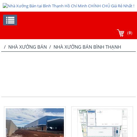
(
0
)
/
NHÀ XƯỞNG BÁN
/ NHÀ XƯỞNG BÁN BÌNH THẠNH