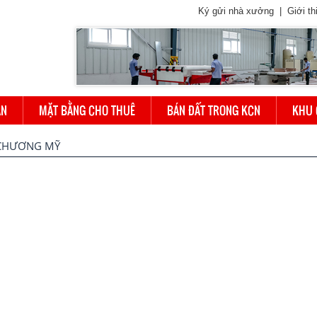
Ký gửi nhà xưởng
|
Giới th
ÁN
MẶT BẰNG CHO THUÊ
BÁN ĐẤT TRONG KCN
KHU 
CHƯƠNG MỸ