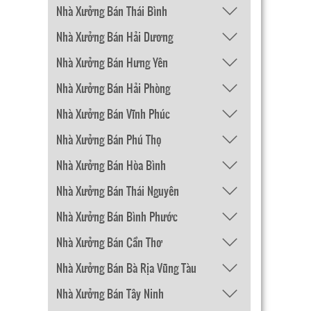
Nhà Xưởng Bán Thái Bình
Nhà Xưởng Bán Hải Dương
Nhà Xưởng Bán Hưng Yên
Nhà Xưởng Bán Hải Phòng
Nhà Xưởng Bán Vĩnh Phúc
Nhà Xưởng Bán Phú Thọ
Nhà Xưởng Bán Hòa Bình
Nhà Xưởng Bán Thái Nguyên
Nhà Xưởng Bán Bình Phước
Nhà Xưởng Bán Cần Thơ
Nhà Xưởng Bán Bà Rịa Vũng Tàu
Nhà Xưởng Bán Tây Ninh