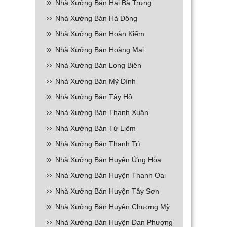
Nhà Xưởng Bán Hai Bà Trưng
Nhà Xưởng Bán Hà Đông
Nhà Xưởng Bán Hoàn Kiếm
Nhà Xưởng Bán Hoàng Mai
Nhà Xưởng Bán Long Biên
Nhà Xưởng Bán Mỹ Đình
Nhà Xưởng Bán Tây Hồ
Nhà Xưởng Bán Thanh Xuân
Nhà Xưởng Bán Từ Liêm
Nhà Xưởng Bán Thanh Trì
Nhà Xưởng Bán Huyện Ứng Hòa
Nhà Xưởng Bán Huyện Thanh Oai
Nhà Xưởng Bán Huyện Tây Sơn
Nhà Xưởng Bán Huyện Chương Mỹ
Nhà Xưởng Bán Huyện Đan Phượng