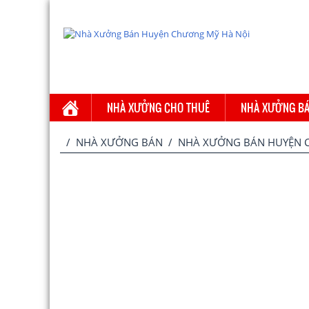
NHÀ XƯỞNG CHO THUÊ
NHÀ XƯỞNG B
/
NHÀ XƯỞNG BÁN
/ NHÀ XƯỞNG BÁN HUYỆN 