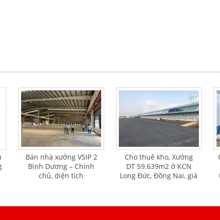
u
Bán nhà xưởng VSIP 2
Cho thuê kho, Xưởng
g
Bình Dương – Chính
DT 59.639m2 ở KCN
chủ, diện tích
Long Đức, Đồng Nai, giá
32.000m², giá 20 triệu
4.5 usd/m2
USD