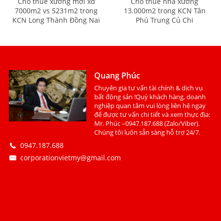
Cho thuê xưởng mới xd
Cho thuê nhà xưởng
7000m2 vs 5231m2 trong
13.000m2 trong KCN Tân
KCN Long Thành Đồng Nai
Phú Trung Củ Chi
Quang Phúc
Chuyên gia tư vấn tài chính & dịch vụ
bất động sản !Quý khách hàng, doanh
nghiệp quan tâm vui lòng liên hệ ngay
để được tư vấn chi tiết và xem thực địa:
Mr. Phúc –0947.187.688 (Zalo/Viber).
Chúng tôi luôn sẵn sàng hỗ trợ 24/7.
0947.187.688
corporationvietmy@gmail.com