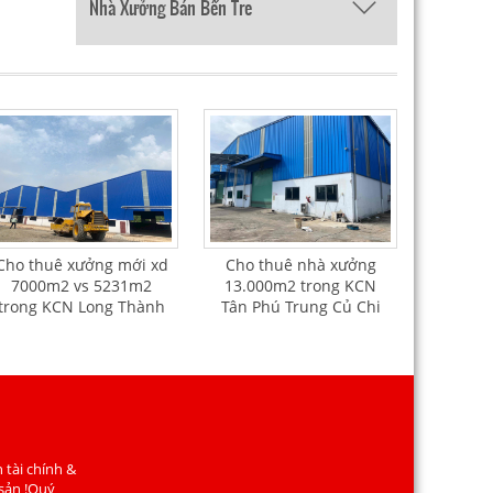
Nhà Xưởng Bán Bến Tre
Cho thuê xưởng mới xd
Cho thuê nhà xưởng
7000m2 vs 5231m2
13.000m2 trong KCN
trong KCN Long Thành
Tân Phú Trung Củ Chi
Đồng Nai
 tài chính &
 sản !Quý