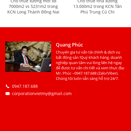
Cho thuê xưởng mới xd
Cho thuê nhà xưởng
7000m2 vs 5231m2 trong
13.000m2 trong KCN Tân
KCN Long Thành Đồng Nai
Phú Trung Củ Chi
Quang Phúc
Chuyên gia tư vấn tài chính & dịch vụ
bất động sản !Quý khách hàng, doanh
nghiệp quan tâm vui lòng liên hệ ngay
để được tư vấn chi tiết và xem thực địa:
Mr. Phúc –0947.187.688 (Zalo/Viber).
Chúng tôi luôn sẵn sàng hỗ trợ 24/7.
0947.187.688
corporationvietmy@gmail.com