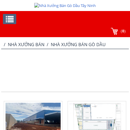
(
0
)
/
NHÀ XƯỞNG BÁN
/ NHÀ XƯỞNG BÁN GÒ DẦU