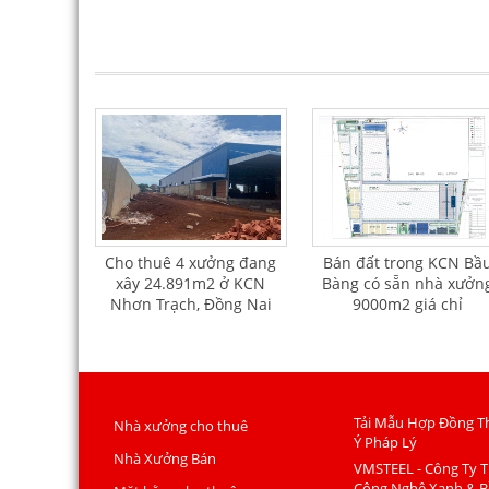
Cho thuê 4 xưởng đang
Bán đất trong KCN Bầ
xây 24.891m2 ở KCN
Bàng có sẵn nhà xưởn
Nhơn Trạch, Đồng Nai
9000m2 giá chỉ
135usd/m2
Tải Mẫu Hợp Đồng T
Nhà xưởng cho thuê
Ý Pháp Lý
Nhà Xưởng Bán
VMSTEEL - Công Ty T
Công Nghệ Xanh & B