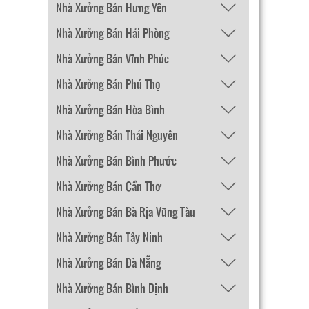
Nhà Xưởng Bán Hưng Yên
Nhà Xưởng Bán Hải Phòng
Nhà Xưởng Bán Vĩnh Phúc
Nhà Xưởng Bán Phú Thọ
Nhà Xưởng Bán Hòa Bình
Nhà Xưởng Bán Thái Nguyên
Nhà Xưởng Bán Bình Phước
Nhà Xưởng Bán Cần Thơ
Nhà Xưởng Bán Bà Rịa Vũng Tàu
Nhà Xưởng Bán Tây Ninh
Nhà Xưởng Bán Đà Nẵng
Nhà Xưởng Bán Bình Định