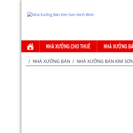
NHÀ XƯỞNG CHO THUÊ
NHÀ XƯỞNG B
/
NHÀ XƯỞNG BÁN
/ NHÀ XƯỞNG BÁN KIM SƠ