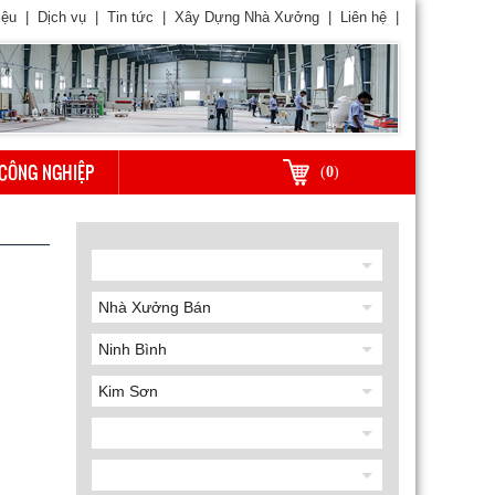
iệu
|
Dịch vụ
|
Tin tức
|
Xây Dựng Nhà Xưởng
|
Liên hệ
|
CÔNG NGHIỆP
(
0
)