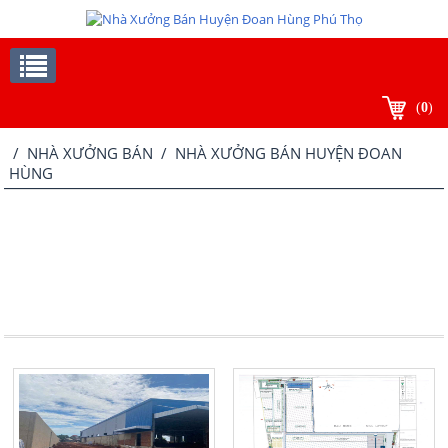
(
0
)
/
NHÀ XƯỞNG BÁN
/ NHÀ XƯỞNG BÁN HUYỆN ĐOAN
HÙNG