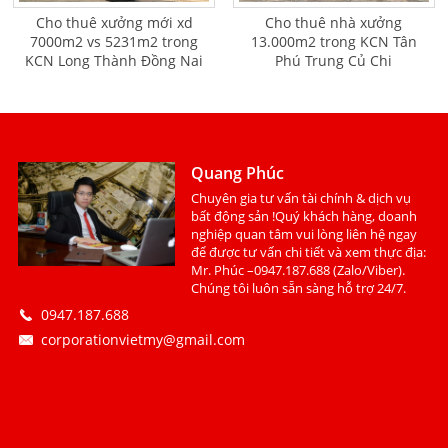
Cho thuê xưởng mới xd
Cho thuê nhà xưởng
7000m2 vs 5231m2 trong
13.000m2 trong KCN Tân
KCN Long Thành Đồng Nai
Phú Trung Củ Chi
Quang Phúc
Chuyên gia tư vấn tài chính & dịch vụ
bất động sản !Quý khách hàng, doanh
nghiệp quan tâm vui lòng liên hệ ngay
để được tư vấn chi tiết và xem thực địa:
Mr. Phúc –0947.187.688 (Zalo/Viber).
Chúng tôi luôn sẵn sàng hỗ trợ 24/7.
0947.187.688
corporationvietmy@gmail.com