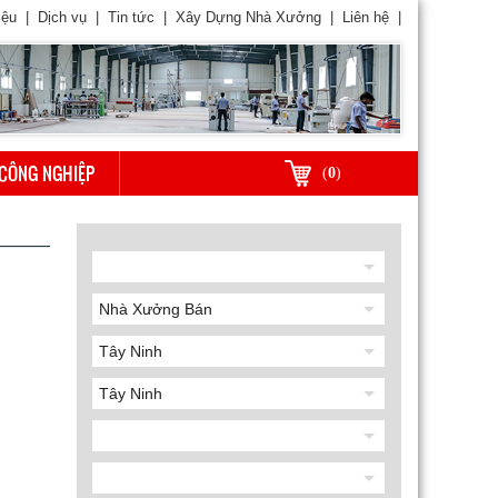
iệu
|
Dịch vụ
|
Tin tức
|
Xây Dựng Nhà Xưởng
|
Liên hệ
|
CÔNG NGHIỆP
(
0
)