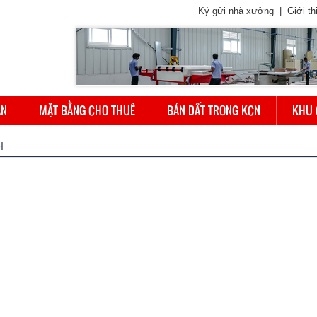
Ký gửi nhà xưởng
|
Giới th
ÁN
MẶT BẰNG CHO THUÊ
BÁN ĐẤT TRONG KCN
KHU 
H