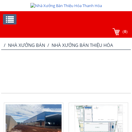
(
0
)
/
NHÀ XƯỞNG BÁN
/ NHÀ XƯỞNG BÁN THIỆU HÓA