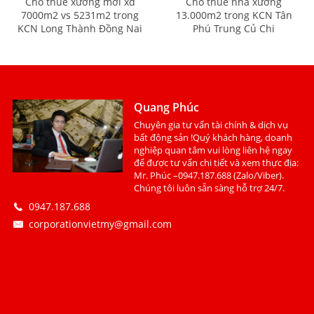
Cho thuê xưởng mới xd
Cho thuê nhà xưởng
7000m2 vs 5231m2 trong
13.000m2 trong KCN Tân
KCN Long Thành Đồng Nai
Phú Trung Củ Chi
Quang Phúc
Chuyên gia tư vấn tài chính & dịch vụ
bất động sản !Quý khách hàng, doanh
nghiệp quan tâm vui lòng liên hệ ngay
để được tư vấn chi tiết và xem thực địa:
Mr. Phúc –0947.187.688 (Zalo/Viber).
Chúng tôi luôn sẵn sàng hỗ trợ 24/7.
0947.187.688
corporationvietmy@gmail.com