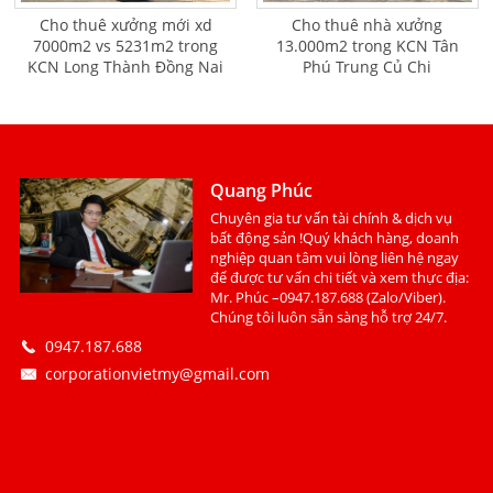
Cho thuê xưởng mới xd
Cho thuê nhà xưởng
7000m2 vs 5231m2 trong
13.000m2 trong KCN Tân
KCN Long Thành Đồng Nai
Phú Trung Củ Chi
Quang Phúc
Chuyên gia tư vấn tài chính & dịch vụ
bất động sản !Quý khách hàng, doanh
nghiệp quan tâm vui lòng liên hệ ngay
để được tư vấn chi tiết và xem thực địa:
Mr. Phúc –0947.187.688 (Zalo/Viber).
Chúng tôi luôn sẵn sàng hỗ trợ 24/7.
0947.187.688
corporationvietmy@gmail.com