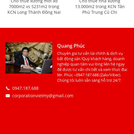
Cho thuê xưởng mới xd
Cho thuê nhà xưởng
7000m2 vs 5231m2 trong
13.000m2 trong KCN Tân
KCN Long Thành Đồng Nai
Phú Trung Củ Chi
Quang Phúc
Chuyên gia tư vấn tài chính & dịch vụ
bất động sản !Quý khách hàng, doanh
nghiệp quan tâm vui lòng liên hệ ngay
để được tư vấn chi tiết và xem thực địa:
Mr. Phúc –0947.187.688 (Zalo/Viber).
Chúng tôi luôn sẵn sàng hỗ trợ 24/7.
0947.187.688
corporationvietmy@gmail.com