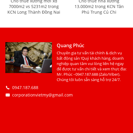
Cho thuê xưởng mới xd
Cho thuê nhà xưởng
7000m2 vs 5231m2 trong
13.000m2 trong KCN Tân
KCN Long Thành Đồng Nai
Phú Trung Củ Chi
Quang Phúc
Chuyên gia tư vấn tài chính & dịch vụ
bất động sản !Quý khách hàng, doanh
nghiệp quan tâm vui lòng liên hệ ngay
để được tư vấn chi tiết và xem thực địa:
Mr. Phúc –0947.187.688 (Zalo/Viber).
Chúng tôi luôn sẵn sàng hỗ trợ 24/7.
0947.187.688
corporationvietmy@gmail.com