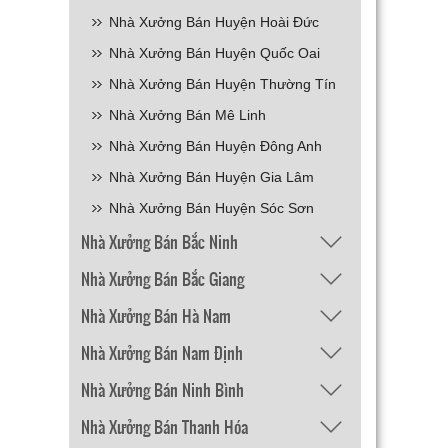
Nhà Xưởng Bán Huyện Hoài Đức
Nhà Xưởng Bán Huyện Quốc Oai
Nhà Xưởng Bán Huyện Thường Tín
Nhà Xưởng Bán Mê Linh
Nhà Xưởng Bán Huyện Đông Anh
Nhà Xưởng Bán Huyện Gia Lâm
Nhà Xưởng Bán Huyện Sóc Sơn
Nhà Xưởng Bán Bắc Ninh
Nhà Xưởng Bán Bắc Giang
Nhà Xưởng Bán Hà Nam
Nhà Xưởng Bán Nam Định
Nhà Xưởng Bán Ninh Bình
Nhà Xưởng Bán Thanh Hóa