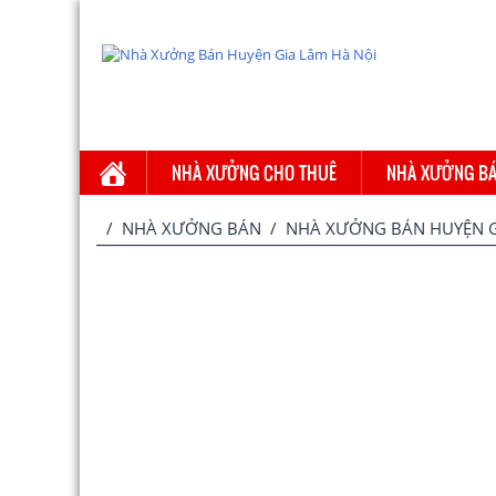
NHÀ XƯỞNG CHO THUÊ
NHÀ XƯỞNG B
/
NHÀ XƯỞNG BÁN
/ NHÀ XƯỞNG BÁN HUYỆN G