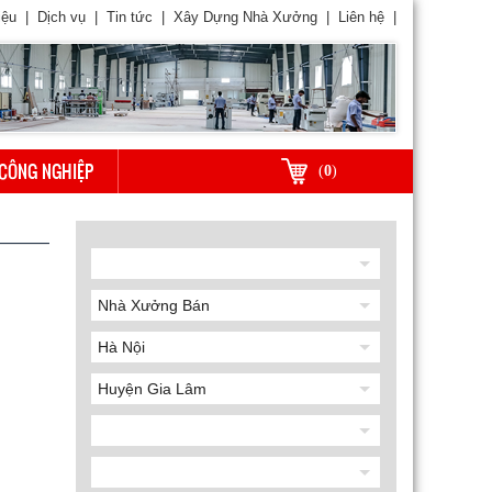
iệu
|
Dịch vụ
|
Tin tức
|
Xây Dựng Nhà Xưởng
|
Liên hệ
|
CÔNG NGHIỆP
(
0
)