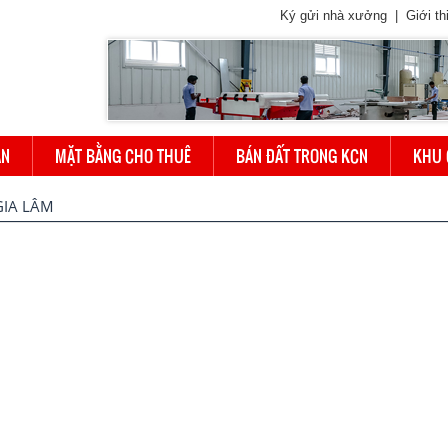
Ký gửi nhà xưởng
|
Giới th
ÁN
MẶT BẰNG CHO THUÊ
BÁN ĐẤT TRONG KCN
KHU 
IA LÂM