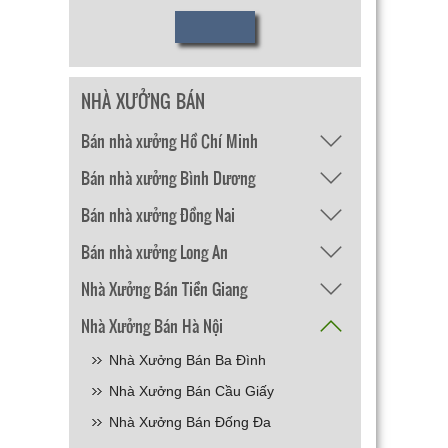
NHÀ XƯỞNG BÁN
Bán nhà xưởng Hồ Chí Minh
Bán nhà xưởng Bình Dương
Bán nhà xưởng Đồng Nai
Bán nhà xưởng Long An
Nhà Xưởng Bán Tiền Giang
Nhà Xưởng Bán Hà Nội
Nhà Xưởng Bán Ba Đình
Nhà Xưởng Bán Cầu Giấy
Nhà Xưởng Bán Đống Đa